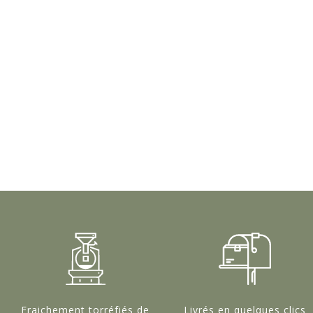
Fraichement torréfiés de
Livrés en quelques clics