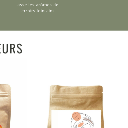
tasse les arômes de
terroirs lointains
EURS