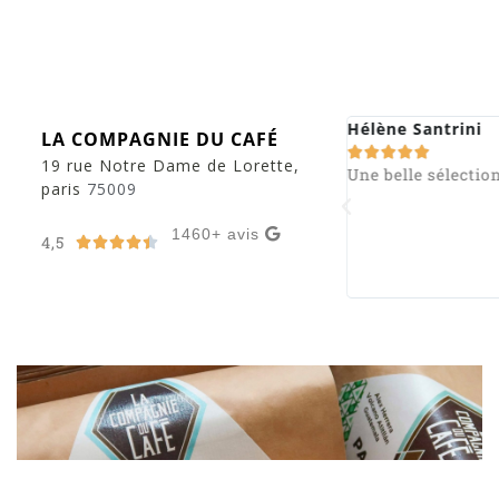
ouvion fanny
Hélène Santrini
LA COMPAGNIE DU CAFÉ









19 rue Notre Dame de Lorette,
ès bon café, joliment présenté, avec un
Une belle sélection
paris
75009
rista qui prend le temps d'expliquer ses
chniques et les spécificités du café.
1460+ avis
nne ambiance, la décoration est cozy.
4,5





y retournerais avec plaisir !