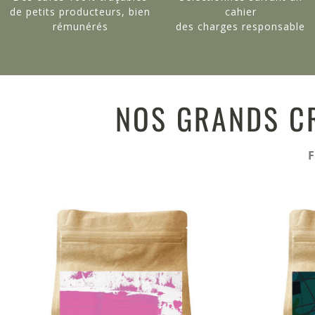
de petits producteurs, bien
cahier
rémunérés
des charges responsable
NOS GRANDS C