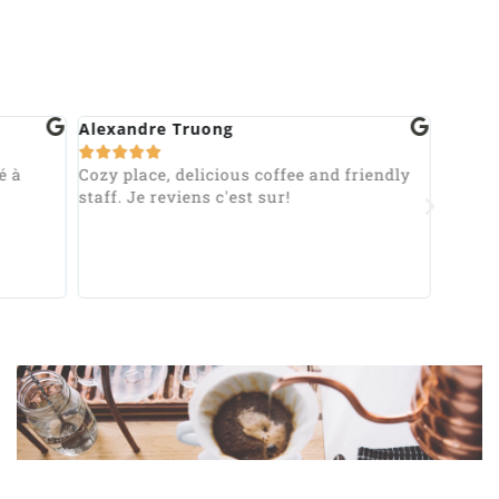
Alexandre Truong
Charle








é à
Cozy place, delicious coffee and friendly
LE Cof
staff. Je reviens c'est sur!
pure or
place 
produc
avec l
arabic