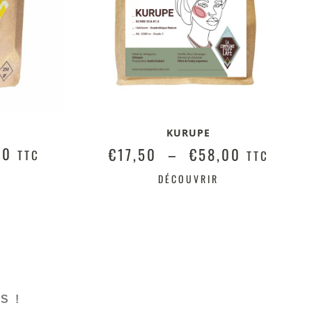
KURUPE
00
€
17,50
–
€
58,00
TTC
TTC
DÉCOUVRIR
S !