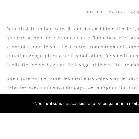
novembre 18, 2020
,
12:
Pour choisir un bon café, il faut d’abord identifier les g
que par la mention « Arabica » ou « Robusta », c’est au
« merlot » pour le vin. Il est certes communément admis
situation géographique de l’exploitation, l’ensoleilleme
cueillette, de séchage ou de lavage utilisées etc. peuv
Une chose est certaine, les meilleurs cafés sont le plus
détaillée avec indication du pays, de la région, du produ
l’espèce et de la variété, de la méthode de préparation
Nous utilisons des cookies pour vous garantir la meil
de la torréfaction etc.
Le terme « pure origine » s’appliquent souvent aux cafés
terme pour se référer à un café spécifique d’une coopé
On parle aussi de « café de terroir » (
estate coffee
). Ces