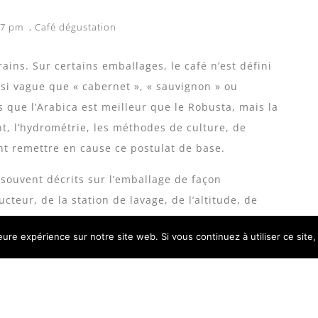
47 pm
,
Café dégustation
rains. Sur certains emballages, le café n’est défini
ssi vague que « cabernet », « sauvignon » ou
 que l’Arabica est meilleur que le Robusta, mais la
nt, l’hydrométrie, les méthodes de culture, de
ent remettre en cause ce postulat de base.
 souvent décrits sur l’emballage de façon
cteur, de la station de lavage, de l’altitude, de
 « lavée ou naturelle », des arômes dominants, date
leure expérience sur notre site web. Si vous continuez à utiliser ce sit
 d’un seul pays, mais les spécialistes utilisent ce
rative, d’une ferme ou d’un groupe de producteurs.
 cafés pures origines sont saisonniers et limités et ne