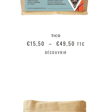
TICO
€
15,50
–
€
49,50
TTC
DÉCOUVRIR