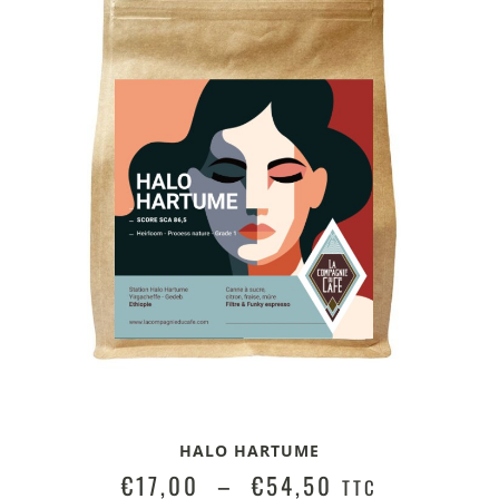
HALO HARTUME
€
17,00
–
€
54,50
TTC