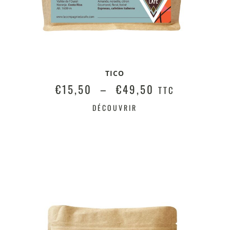
TICO
€
15,50
–
€
49,50
TTC
DÉCOUVRIR