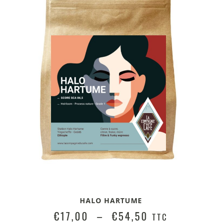
HALO HARTUME
€
17,00
–
€
54,50
TTC